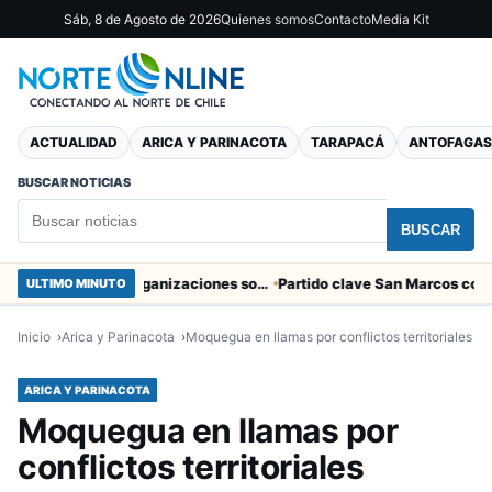
Sáb, 8 de Agosto de 2026
Quienes somos
Contacto
Media Kit
ACTUALIDAD
ARICA Y PARINACOTA
TARAPACÁ
ANTOFAGAS
BUSCAR NOTICIAS
BUSCAR
Entregaron fibra óptica gratuita a organizaciones sociales de Arica
ULTIMO MINUTO
Inicio
Arica y Parinacota
Moquegua en llamas por conflictos territoriales
ARICA Y PARINACOTA
Moquegua en llamas por
conflictos territoriales