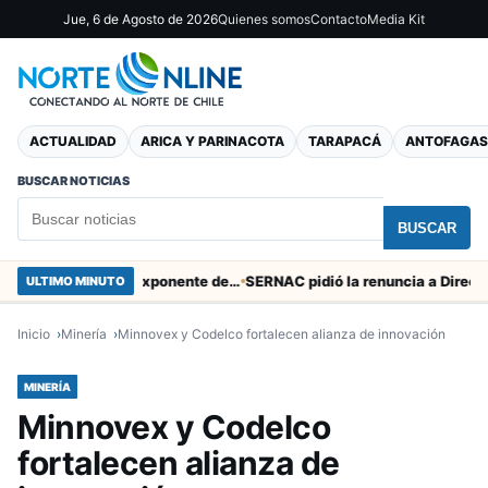
Jue, 6 de Agosto de 2026
Quienes somos
Contacto
Media Kit
ACTUALIDAD
ARICA Y PARINACOTA
TARAPACÁ
ANTOFAGAS
BUSCAR NOTICIAS
BUSCAR
Murió tacneña Charito Mistral máxima exponente de la música criolla durante 50 años
ULTIMO MINUTO
Inicio
Minería
Minnovex y Codelco fortalecen alianza de innovación
MINERÍA
Minnovex y Codelco
fortalecen alianza de