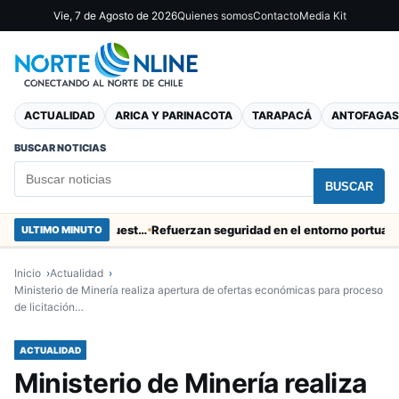
Vie, 7 de Agosto de 2026
Quienes somos
Contacto
Media Kit
ACTUALIDAD
ARICA Y PARINACOTA
TARAPACÁ
ANTOFAGAS
BUSCAR NOTICIAS
BUSCAR
Obras de Aguas del Altiplano en Arica generan puestos de trabajo
Refuerzan seguridad en el entorno portuario de Ari
ULTIMO MINUTO
Inicio
Actualidad
Ministerio de Minería realiza apertura de ofertas económicas para proceso
de licitación…
ACTUALIDAD
Ministerio de Minería realiza