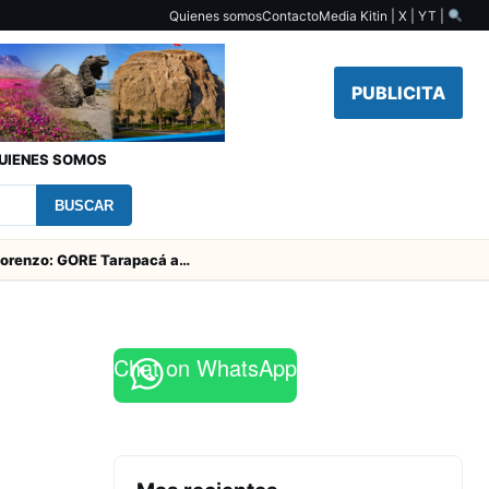
Quienes somos
Contacto
Media Kit
in | X | YT |
PUBLICITA
UIENES SOMOS
BUSCAR
Fiesta de San Lorenzo: GORE Tarapacá aporta $126 millones y entrega obras en el campanario
Chat on WhatsApp