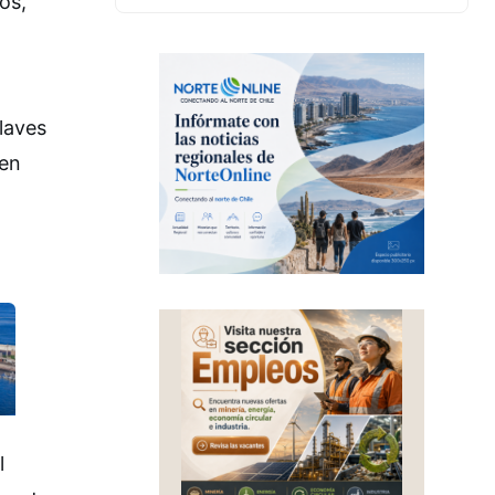
os,
elaves
 en
l