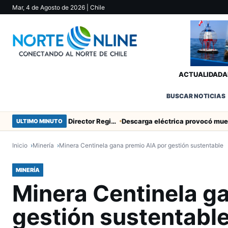
Mar, 4 de Agosto de 2026
| Chile
ACTUALIDAD
A
BUSCAR NOTICIAS
SERNAC pidió la renuncia a Director Regional (s) de Arica por contratar solo a militantes del Gobierno
ULTIMO MINUTO
Inicio
Minería
Minera Centinela gana premio AIA por gestión sustentable
MINERÍA
Minera Centinela g
gestión sustentabl