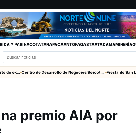
RICA Y PARINACOTA
TARAPACÁ
ANTOFAGASTA
ATACAMA
MINERÍA
Q
Descarga eléctrica provocó muerte de extranjero que robaba cables en Cerro Chuño
Centro de Desarrollo de Negocios Sercotec-INACAP inaugura Academia de Mujeres Empresarias 2026
ana premio AIA por
e