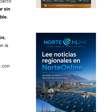
mpacto
r sin
ble
.
tos
,
n la
a con