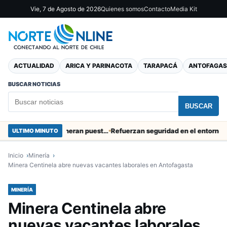
Vie, 7 de Agosto de 2026
Quienes somos
Contacto
Media Kit
ACTUALIDAD
ARICA Y PARINACOTA
TARAPACÁ
ANTOFAGAS
BUSCAR NOTICIAS
BUSCAR
Obras de Aguas del Altiplano en Arica generan puestos de trabajo
Refuerzan seguridad en el entorno portuari
ULTIMO MINUTO
Inicio
Minería
Minera Centinela abre nuevas vacantes laborales en Antofagasta
MINERÍA
Minera Centinela abre
nuevas vacantes laborales