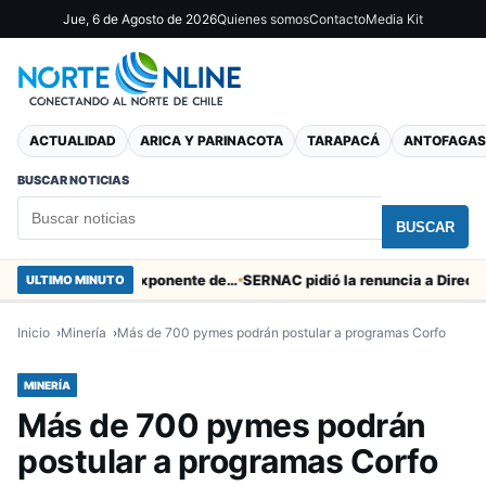
Jue, 6 de Agosto de 2026
Quienes somos
Contacto
Media Kit
ACTUALIDAD
ARICA Y PARINACOTA
TARAPACÁ
ANTOFAGAS
BUSCAR NOTICIAS
BUSCAR
Murió tacneña Charito Mistral máxima exponente de la música criolla durante 50 años
ULTIMO MINUTO
Inicio
Minería
Más de 700 pymes podrán postular a programas Corfo
MINERÍA
Más de 700 pymes podrán
postular a programas Corfo