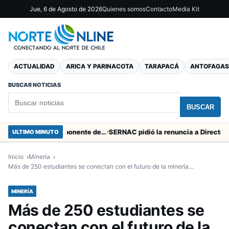
Jue, 6 de Agosto de 2026
Quienes somos
Contacto
Media Kit
ACTUALIDAD
ARICA Y PARINACOTA
TARAPACÁ
ANTOFAGAS
BUSCAR NOTICIAS
BUSCAR
Murió tacneña Charito Mistral máxima exponente de la música criolla durante 50 años
ULTIMO MINUTO
Inicio
Minería
Más de 250 estudiantes se conectan con el futuro de la minería…
MINERÍA
Más de 250 estudiantes se
conectan con el futuro de la