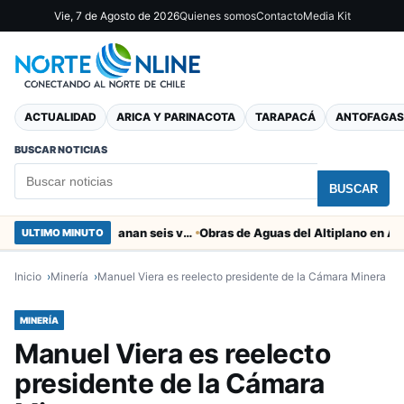
Vie, 7 de Agosto de 2026
Quienes somos
Contacto
Media Kit
ACTUALIDAD
ARICA Y PARINACOTA
TARAPACÁ
ANTOFAGAS
BUSCAR NOTICIAS
BUSCAR
Brecha salarial de género: Los hombres ganan seis veces más que las mujeres
ULTIMO MINUTO
Inicio
Minería
Manuel Viera es reelecto presidente de la Cámara Minera
MINERÍA
Manuel Viera es reelecto
presidente de la Cámara