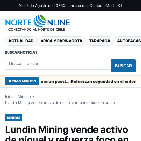
Vie, 7 de Agosto de 2026
Quienes somos
Contacto
Media Kit
ACTUALIDAD
ARICA Y PARINACOTA
TARAPACÁ
ANTOFAGAS
BUSCAR NOTICIAS
BUSCAR
Obras de Aguas del Altiplano en Arica generan puestos de trabajo
Refuerzan seguridad en el entorno portua
ULTIMO MINUTO
Inicio
Minería
Lundin Mining vende activo de níquel y refuerza foco en cobre
MINERÍA
Lundin Mining vende activo
de níquel y refuerza foco en