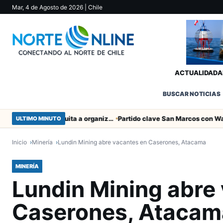
Mar, 4 de Agosto de 2026
| Chile
ACTUALIDAD
A
BUSCAR NOTICIAS
Entregaron fibra óptica gratuita a organizaciones sociales de Arica
ULTIMO MINUTO
Inicio
Minería
Lundin Mining abre vacantes en Caserones, Atacama
MINERÍA
Lundin Mining abre
Caserones, Atacam