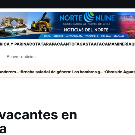
RICA Y PARINACOTA
TARAPACÁ
ANTOFAGASTA
ATACAMA
MINERÍA
Q
Partido clave San Marcos con Wanderers este sábado a las 15 horas en Valparaíso
Brecha salarial de género: Los hombres ganan seis veces más que las mujeres
 vacantes en
a