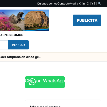
Quienes somos
Contacto
Media Kit
in | X | YT |
PUBLICITA
UIENES SOMOS
BUSCAR
Obras de Aguas del Altiplano en Arica generan puestos de trabajo
Chat on WhatsApp