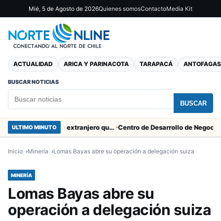
Mié, 5 de Agosto de 2026
Quienes somos
Contacto
Media Kit
ACTUALIDAD
ARICA Y PARINACOTA
TARAPACÁ
ANTOFAGAS
BUSCAR NOTICIAS
BUSCAR
Descarga eléctrica provocó muerte de extranjero que robaba cables en Cerro Chuño
ULTIMO MINUTO
Inicio
Minería
Lomas Bayas abre su operación a delegación suiza
MINERÍA
Lomas Bayas abre su
operación a delegación suiza