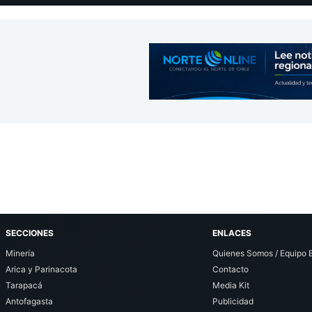
SECCIONES
ENLACES
Minería
Quienes Somos / Equipo E
Arica y Parinacota
Contacto
Tarapacá
Media Kit
Antofagasta
Publicidad