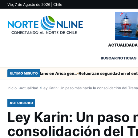
Vie, 7 de Agosto de 2026
| Chile
ACTUALIDAD
A
BUSCAR NOTICIAS
Obras de Aguas del Altiplano en Arica generan puestos de trabajo
ULTIMO MINUTO
Inicio
Actualidad
Ley Karin: Un paso más hacia la consolidación del Trab
ACTUALIDAD
Ley Karin: Un paso 
consolidación del 