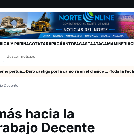
RICA Y PARINACOTA
TARAPACÁ
ANTOFAGASTA
ATACAMA
MINERÍA
Q
Refuerzan seguridad en el entorno portuario de Arica
Duro castigo por la camorra en el clásico Arica-Iquique
ajo Decente
más hacia la
Trabajo Decente