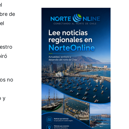
l
ibre de
el
uestro
iró
tos no
o y