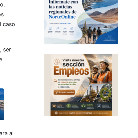
o,
os
l caso
, ser
e
ara al