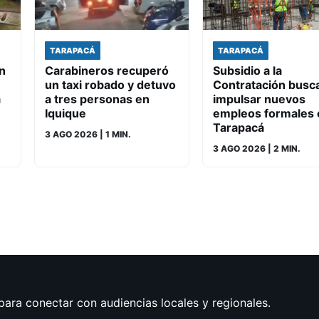
TARAPACÁ
TARAPACÁ
n
Carabineros recuperó
Subsidio a la
un taxi robado y detuvo
Contratación busc
a
a tres personas en
impulsar nuevos
Iquique
empleos formales 
Tarapacá
3 AGO 2026
| 1 MIN.
3 AGO 2026
| 2 MIN.
para conectar con audiencias locales y regionales.