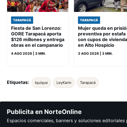
TARAPACÁ
TARAPACÁ
Fiesta de San Lorenzo:
Mujer queda en prisió
GORE Tarapacá aporta
preventiva por estafa
$126 millones y entrega
con cupos de viviend
obras en el campanario
en Alto Hospicio
4 AGO 2026
| 3 MIN.
3 AGO 2026
| 3 MIN.
Etiquetas:
Iquique
LeyKarin
Tarapacá
Publicita en NorteOnline
Espacios comerciales, banners y soluciones editoriales 