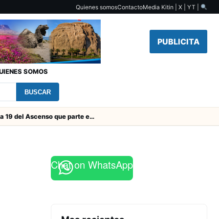
Quienes somos
Contacto
Media Kit
in | X | YT |
PUBLICITA
UIENES SOMOS
BUSCAR
Toda la Fecha 19 del Ascenso que parte este viernes
Chat on WhatsApp