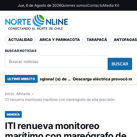
Jue, 6 de Agosto de 2026
Quienes somos
Contacto
Media Kit
ACTUALIDAD
ARICA Y PARINACOTA
TARAPACÁ
ANTOFAGAS
BUSCAR NOTICIAS
BUSCAR
SERNAC pidió la renuncia a Director Regional (s) de Arica por contratar solo a militantes del Gobierno
ULTIMO MINUTO
Inicio
Minería
ITI renueva monitoreo marítimo con mareógrafo de alta precisión
MINERÍA
ITI renueva monitoreo
marítimo con mareógrafo de