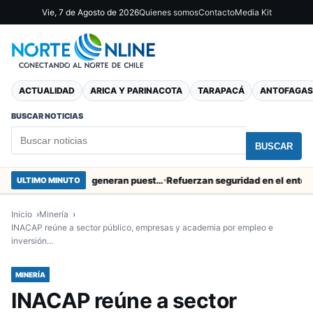
Vie, 7 de Agosto de 2026
Quienes somos
Contacto
Media Kit
ACTUALIDAD
ARICA Y PARINACOTA
TARAPACÁ
ANTOFAGAS
BUSCAR NOTICIAS
BUSCAR
Obras de Aguas del Altiplano en Arica generan puestos de trabajo
Refuerzan seguridad en el entorno portu
ULTIMO MINUTO
Inicio
Minería
INACAP reúne a sector público, empresas y academia por empleo e
inversión…
MINERÍA
INACAP reúne a sector