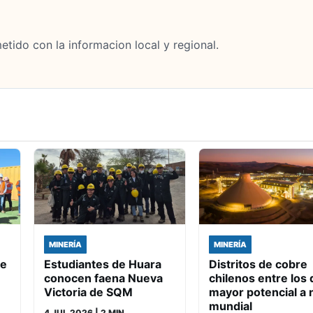
tido con la informacion local y regional.
MINERÍA
MINERÍA
de
Estudiantes de Huara
Distritos de cobre
conocen faena Nueva
chilenos entre los 
Victoria de SQM
mayor potencial a n
mundial
4 JUL 2026
| 2 MIN.