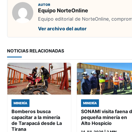
AUTOR
Equipo NorteOnline
Equipo editorial de NorteOnline, comprome
Ver archivo del autor
NOTICIAS RELACIONADAS
MINERÍA
MINERÍA
Bomberos busca
SONAMI visita faena 
capacitar a la minería
pequeña minería en
de Tarapacá desde La
Alto Hospicio
Tirana
14 JUL 2026
| 2 MIN.