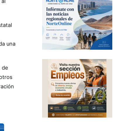
 al
tatal
lda una
k de
otros
ración