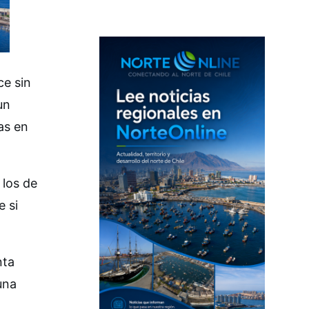
ce sin
un
as en
 los de
e si
nta
una