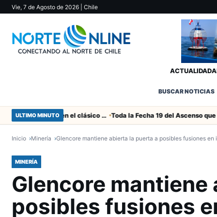
Vie, 7 de Agosto de 2026
| Chile
ACTUALIDAD
A
BUSCAR NOTICIAS
Duro castigo por la camorra en el clásico Arica-Iquique
ULTIMO MINUTO
Inicio
Minería
Glencore mantiene abierta la puerta a posibles fusiones en 
MINERÍA
Glencore mantiene a
posibles fusiones e