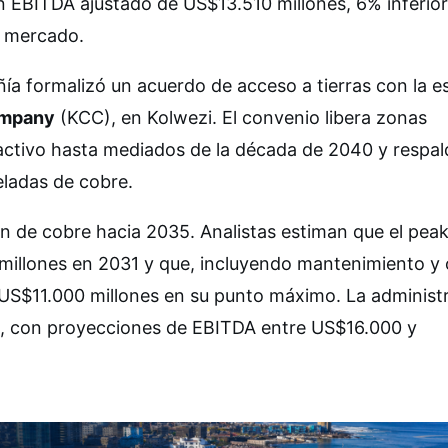
un EBITDA ajustado de US$13.510 millones, 6% inferior
l mercado.
a formalizó un acuerdo de acceso a tierras con la es
ompany
(KCC), en Kolwezi. El convenio libera zonas
el activo hasta mediados de la década de 2040 y respa
ladas de cobre.
ón de cobre hacia 2035. Analistas estiman que el pea
 millones en 2031 y que, incluyendo mantenimiento y 
 US$11.000 millones en su punto máximo. La administ
se, con proyecciones de EBITDA entre US$16.000 y