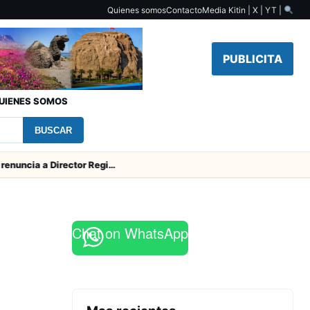
Quienes somos
Contacto
Media Kit
in | X | YT |
PUBLICITA
UIENES SOMOS
BUSCAR
SERNAC pidió la renuncia a Director Regional (s) de Arica por contratar solo a militantes del Gobierno
Chat on WhatsApp