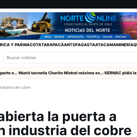
RICA Y PARINACOTA
TARAPACÁ
ANTOFAGASTA
ATACAMA
MINERÍA
Q
Toda la Fecha 19 del Ascenso que parte este viernes
Murió tacneña Charito Mistral máxima exponente de la música criolla durante 50 años
industria del cobre
bierta la puerta a
n industria del cobre