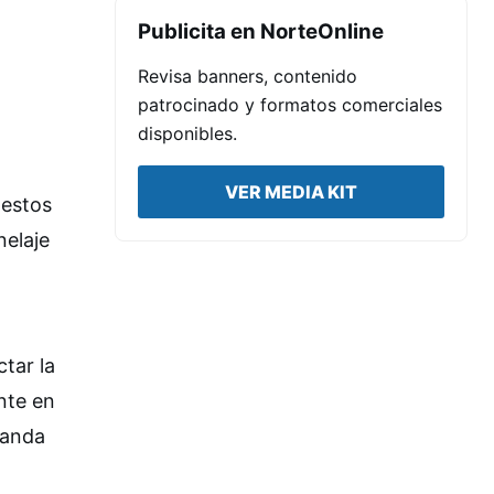
Publicita en NorteOnline
Revisa banners, contenido
patrocinado y formatos comerciales
disponibles.
VER MEDIA KIT
 estos
nelaje
tar la
nte en
manda