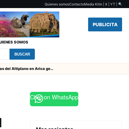
Quienes somos
Contacto
Media Kit
in | X | YT |
PUBLICITA
UIENES SOMOS
BUSCAR
Obras de Aguas del Altiplano en Arica generan puestos de trabajo
Chat on WhatsApp
M