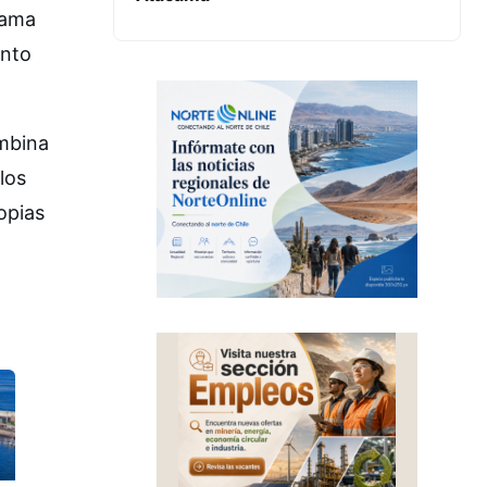
rama
ento
ombina
los
opias