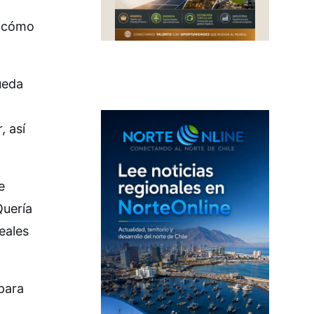
n cómo
ueda
, así
e
Quería
eales
para