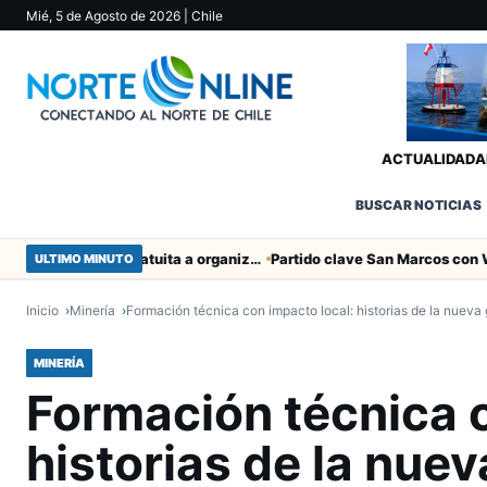
Mié, 5 de Agosto de 2026
| Chile
ACTUALIDAD
A
BUSCAR NOTICIAS
Entregaron fibra óptica gratuita a organizaciones sociales de Arica
ULTIMO MINUTO
Inicio
Minería
Formación técnica con impacto local: historias de la nuev
MINERÍA
Formación técnica c
historias de la nue