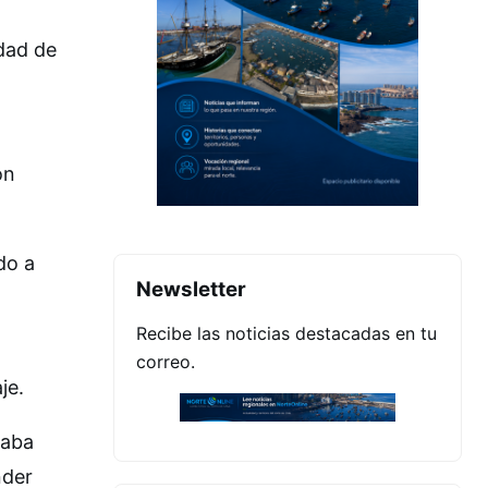
dad de
on
do a
Newsletter
Recibe las noticias destacadas en tu
correo.
je.
taba
nder