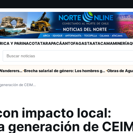
RICA Y PARINACOTA
TARAPACÁ
ANTOFAGASTA
ATACAMA
MINERÍA
Q
Partido clave San Marcos con Wanderers este sábado a las 15 horas en Valparaíso
Brecha salarial de género: Los hombres ganan seis veces más que las mujeres
a generación de CEIM…
on impacto local:
va generación de CEI