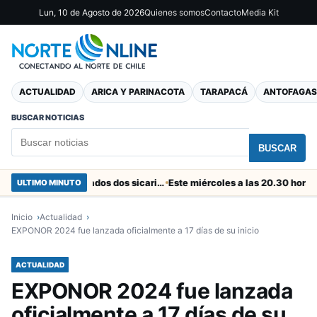
Lun, 10 de Agosto de 2026
Quienes somos
Contacto
Media Kit
ACTUALIDAD
ARICA Y PARINACOTA
TARAPACÁ
ANTOFAGAS
BUSCAR NOTICIAS
BUSCAR
En el “colador” de Cuya fueron capturados dos sicarios colombianos
ULTIMO MINUTO
Inicio
Actualidad
EXPONOR 2024 fue lanzada oficialmente a 17 días de su inicio
ACTUALIDAD
EXPONOR 2024 fue lanzada
oficialmente a 17 días de su