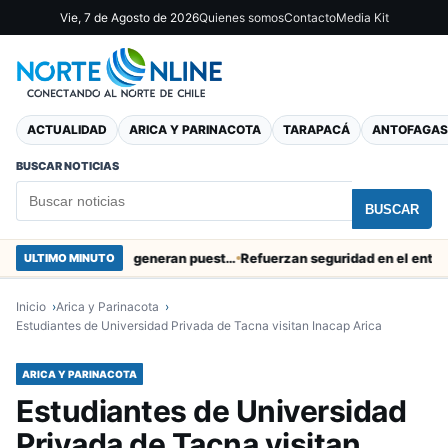
Vie, 7 de Agosto de 2026
Quienes somos
Contacto
Media Kit
ACTUALIDAD
ARICA Y PARINACOTA
TARAPACÁ
ANTOFAGAS
BUSCAR NOTICIAS
BUSCAR
Obras de Aguas del Altiplano en Arica generan puestos de trabajo
Refuerzan seguridad en el entorno por
ULTIMO MINUTO
Inicio
Arica y Parinacota
Estudiantes de Universidad Privada de Tacna visitan Inacap Arica
ARICA Y PARINACOTA
Estudiantes de Universidad
Privada de Tacna visitan