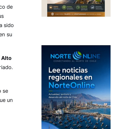
ico de
us
a sido
en su
e
Alto
riado.
o se
fue un