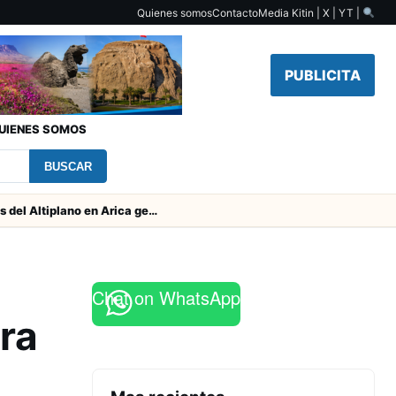
Quienes somos
Contacto
Media Kit
in | X | YT |
PUBLICITA
UIENES SOMOS
BUSCAR
Obras de Aguas del Altiplano en Arica generan puestos de trabajo
Chat on WhatsApp
ra