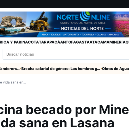
RICA Y PARINACOTA
TARAPACÁ
ANTOFAGASTA
ATACAMA
MINERÍA
Q
Partido clave San Marcos con Wanderers este sábado a las 15 horas en Valparaíso
Brecha salarial de género: Los hombres ganan seis veces más que las mujeres
ve vida sana en…
cina becado por Mine
ida sana en Lasana