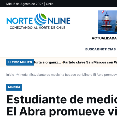
Mié, 5 de Agosto de 2026
| Chile
ACTUALIDAD
A
BUSCAR NOTICIAS
Entregaron fibra óptica gratuita a organizaciones sociales de Arica
ULTIMO MINUTO
Inicio
Minería
Estudiante de medicina becado por Minera El Abra promue
MINERÍA
Estudiante de medi
El Abra promueve v