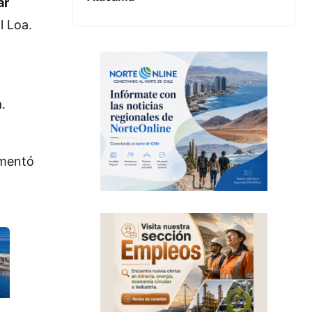
ar
l Loa.
ó
.
omentó