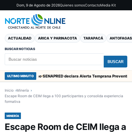
Dom, 9 de Agosto de 2026
Quienes somos
Contacto
Media Kit
ACTUALIDAD
ARICA Y PARINACOTA
TARAPACÁ
ANTOFAGAS
BUSCAR NOTICIAS
BUSCAR
en Valparaíso
SENAPRED declara Alerta Temprana Preventiva en Tarapacá por lluvias, nevadas y tormentas eléctricas
ULTIMO MINUTO
Inicio
Minería
Escape Room de CEIM llega a 100 participantes y consolida experiencia
formativa
MINERÍA
Escape Room de CEIM llega a