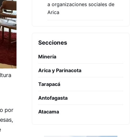
a organizaciones sociales de
Arica
Secciones
Minería
Arica y Parinacota
ltura
Tarapacá
Antofagasta
do por
Atacama
resas,
e