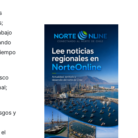
s
s;
abajo
vando
tiempo
isco
al;
esgos y
 el