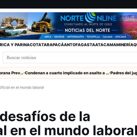
RICA Y PARINACOTA
TARAPACÁ
ANTOFAGASTA
ATACAMA
MINERÍA
Q
SENAPRED declara Alerta Temprana Preventiva en Tarapacá por lluvias, nevadas y tormentas eléctricas
Condenan a cuarto implicado en asalto a comerciante en Iquique
ificial en el mundo laboral
desafíos de la
ial en el mundo labora