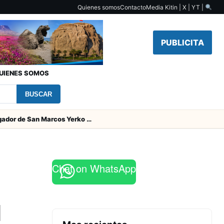
Quienes somos
Contacto
Media Kit
in | X | YT |
PUBLICITA
UIENES SOMOS
BUSCAR
Padres del jugador de San Marcos Yerko Águila fallecieron en accidente de tránsito en Temuco
Chat on WhatsApp
l