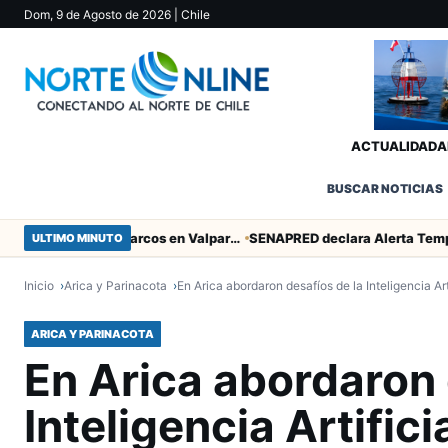
Dom, 9 de Agosto de 2026
| Chile
ACTUALIDAD
A
BUSCAR NOTICIAS
Heroico empate de San Marcos en Valparaíso
ULTIMO MINUTO
Inicio
Arica y Parinacota
En Arica abordaron desafíos de la Inteligencia Art
ARICA Y PARINACOTA
En Arica abordaron 
Inteligencia Artific