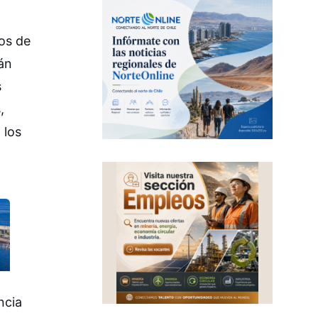
os de
án
s
,
 los
ncia