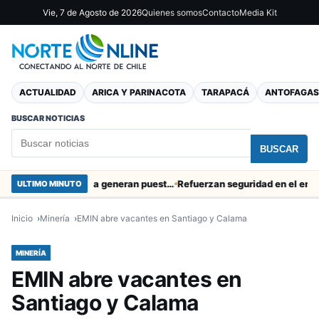
Vie, 7 de Agosto de 2026
Quienes somos
Contacto
Media Kit
ACTUALIDAD
ARICA Y PARINACOTA
TARAPACÁ
ANTOFAGAS
BUSCAR NOTICIAS
BUSCAR
Obras de Aguas del Altiplano en Arica generan puestos de trabajo
Refuerzan seguridad en el entorno po
ULTIMO MINUTO
Inicio
Minería
EMIN abre vacantes en Santiago y Calama
MINERÍA
EMIN abre vacantes en
Santiago y Calama