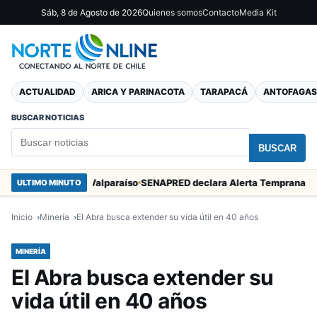
Sáb, 8 de Agosto de 2026
Quienes somos
Contacto
Media Kit
ACTUALIDAD
ARICA Y PARINACOTA
TARAPACÁ
ANTOFAGAS
BUSCAR NOTICIAS
BUSCAR
San Marcos en Valparaíso
ULTIMO MINUTO
Inicio
Minería
El Abra busca extender su vida útil en 40 años
MINERÍA
El Abra busca extender su
vida útil en 40 años