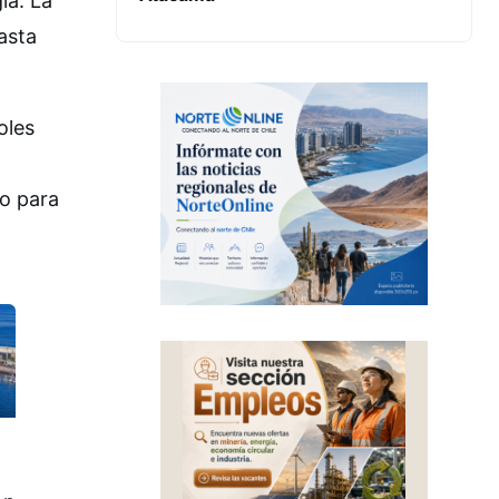
ia. La
asta
oles
co para