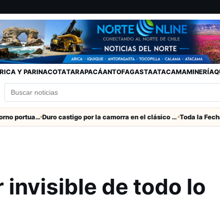
RICA Y PARINACOTA
TARAPACÁ
ANTOFAGASTA
ATACAMA
MINERÍA
Q
Refuerzan seguridad en el entorno portuario de Arica
Duro castigo por la camorra en el clásico Arica-Iquique
 invisible de todo lo