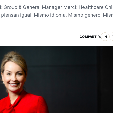
ck Group & General Manager Merck Healthcare Chi
 piensan igual. Mismo idioma. Mismo género. Mi
COMPARTIR:
IN