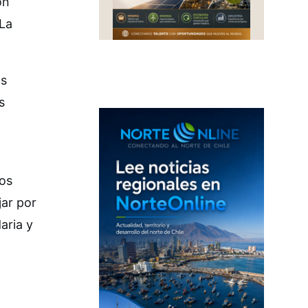
on
 La
as
s
mos
jar por
aria y