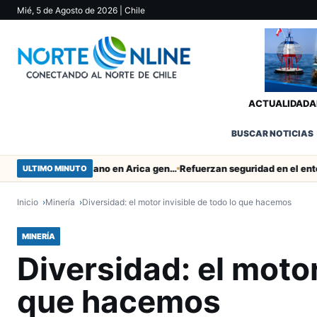
Mié, 5 de Agosto de 2026
| Chile
ACTUALIDAD
A
BUSCAR NOTICIAS
Obras de Aguas del Altiplano en Arica generan puestos de trabajo
ULTIMO MINUTO
Inicio
Minería
Diversidad: el motor invisible de todo lo que hacemos
MINERÍA
Diversidad: el motor
que hacemos