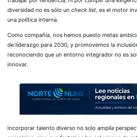
trabajar por tendencia, ni por cumplir una exigenc
diversidad no es sólo un
check list,
es el motor in
una política interna.
Como compañía, nos hemos puesto metas ambicios
de liderazgo para 2030, y promovemos la inclusió
reconociendo que un entorno integrador no es sol
innovar.
Incorporar talento diverso no solo amplía perspec