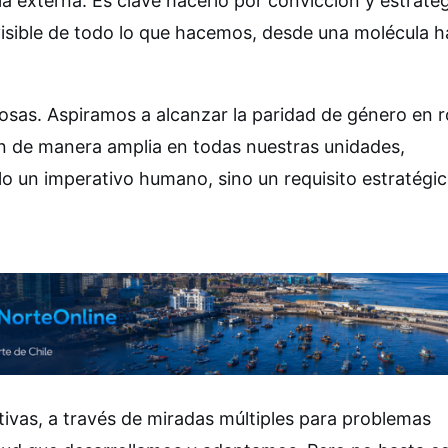
ia externa. Es clave hacerlo por convicción y estrateg
visible de todo lo que hacemos, desde una molécula h
as. Aspiramos a alcanzar la paridad de género en r
n de manera amplia en todas nuestras unidades,
o un imperativo humano, sino un requisito estratégi
tivas, a través de miradas múltiples para problemas