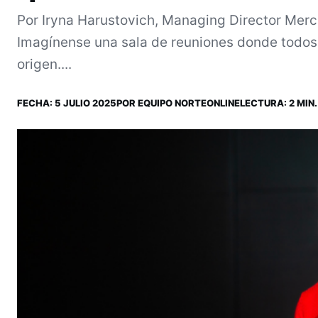
Por Iryna Harustovich, Managing Director Mer
Imagínense una sala de reuniones donde todos
origen....
FECHA:
5 JULIO 2025
POR
EQUIPO NORTEONLINE
LECTURA: 2 MIN.