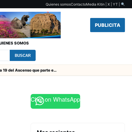
Quienes somos
Contacto
Media Kit
in | X | YT |
PUBLICITA
UIENES SOMOS
BUSCAR
Toda la Fecha 19 del Ascenso que parte este viernes
Chat on WhatsApp