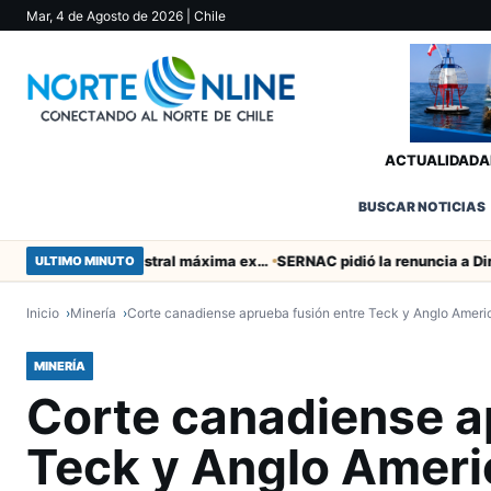
Mar, 4 de Agosto de 2026
| Chile
ACTUALIDAD
A
BUSCAR NOTICIAS
Murió tacneña Charito Mistral máxima exponente de la música criolla durante 50 años
ULTIMO MINUTO
Inicio
Minería
Corte canadiense aprueba fusión entre Teck y Anglo Ameri
MINERÍA
Corte canadiense a
Teck y Anglo Amer