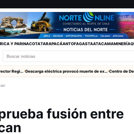
RICA Y PARINACOTA
TARAPACÁ
ANTOFAGASTA
ATACAMA
MINERÍA
Q
SERNAC pidió la renuncia a Director Regional (s) de Arica por contratar solo a militantes del Gobierno
Descarga eléctrica provocó muerte de extranjero que robaba cables en Cerro Chuño
can
prueba fusión entre
ican