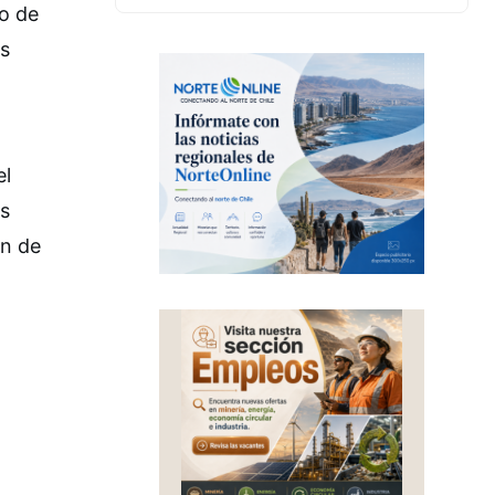
to de
as
el
as
ón de