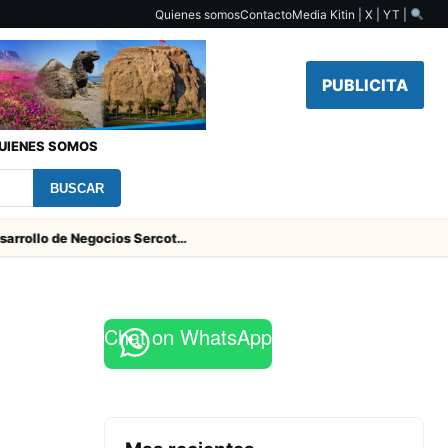
Quienes somos
Contacto
Media Kit
in | X | YT |
PUBLICITA
UIENES SOMOS
BUSCAR
Centro de Desarrollo de Negocios Sercotec-INACAP inaugura Academia de Mujeres Empresarias 2026
Chat on WhatsApp