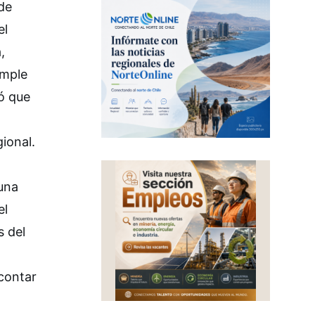
de
el
,
umple
có que
ional.
 una
el
s del
contar