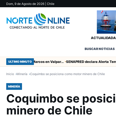
Dom, 9 de Agosto de 2026
| Chile
ACTUALIDAD
A
BUSCAR NOTICIAS
Heroico empate de San Marcos en Valparaíso
ULTIMO MINUTO
Inicio
Minería
Coquimbo se posiciona como motor minero de Chile
MINERÍA
Coquimbo se posic
minero de Chile