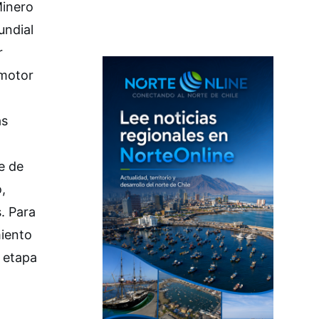
Minero
undial
r
 motor
as
e de
,
s. Para
miento
a etapa