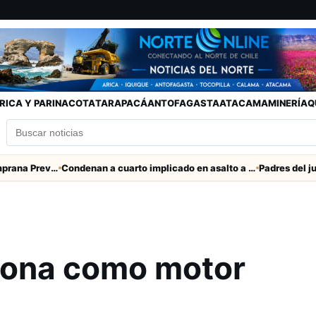
RICA Y PARINACOTA
TARAPACÁ
ANTOFAGASTA
ATACAMA
MINERÍA
Q
SENAPRED declara Alerta Temprana Preventiva en Tarapacá por lluvias, nevadas y tormentas eléctricas
Condenan a cuarto implicado en asalto a comerciante en Iquique
iona como motor