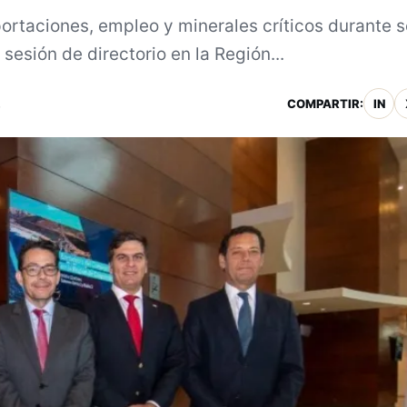
portaciones, empleo y minerales críticos durante 
 sesión de directorio en la Región...
.
COMPARTIR:
IN