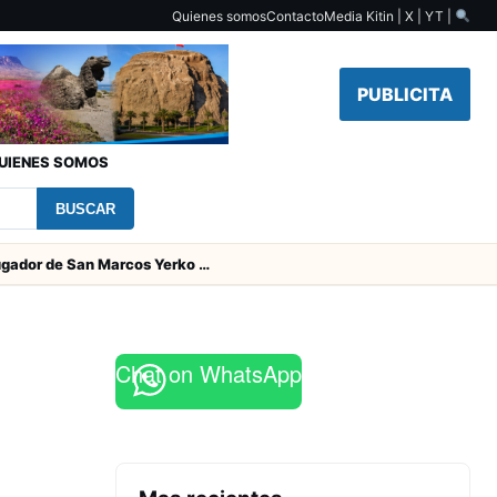
Quienes somos
Contacto
Media Kit
in | X | YT |
PUBLICITA
UIENES SOMOS
BUSCAR
Padres del jugador de San Marcos Yerko Águila fallecieron en accidente de tránsito en Temuco
Chat on WhatsApp