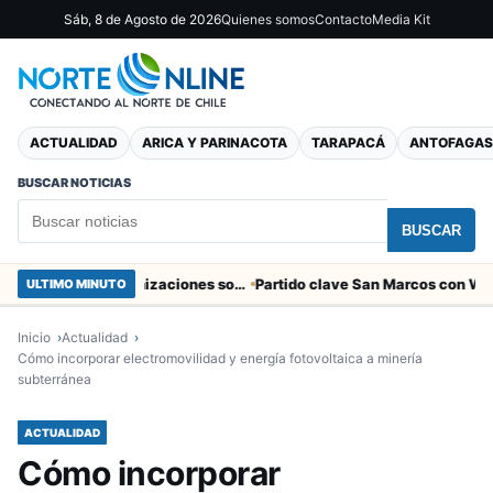
Sáb, 8 de Agosto de 2026
Quienes somos
Contacto
Media Kit
ACTUALIDAD
ARICA Y PARINACOTA
TARAPACÁ
ANTOFAGAS
BUSCAR NOTICIAS
BUSCAR
Entregaron fibra óptica gratuita a organizaciones sociales de Arica
ULTIMO MINUTO
Inicio
Actualidad
Cómo incorporar electromovilidad y energía fotovoltaica a minería
subterránea
ACTUALIDAD
Cómo incorporar