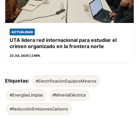
ACTUALIDAD
UTA lidera red internacional para estudiar el
crimen organizado en la frontera norte
23 JUL 2026
| 2 MIN.
Etiquetas:
#ElectrificaciónEquiposMineros
#EnergíasLimpias
#MineríaEléctrica
#ReducciónEmisionesCarbono