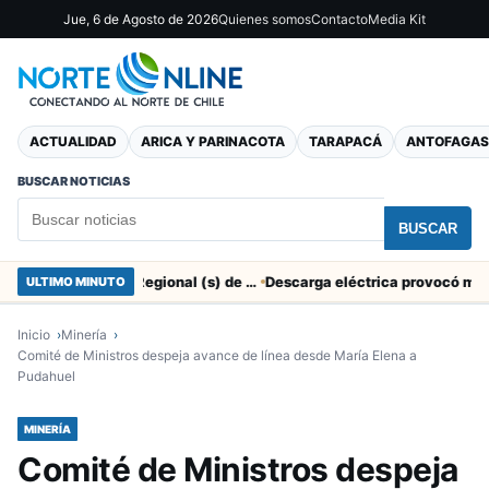
Jue, 6 de Agosto de 2026
Quienes somos
Contacto
Media Kit
ACTUALIDAD
ARICA Y PARINACOTA
TARAPACÁ
ANTOFAGAS
BUSCAR NOTICIAS
BUSCAR
SERNAC pidió la renuncia a Director Regional (s) de Arica por contratar solo a militantes del Gobierno
ULTIMO MINUTO
Inicio
Minería
Comité de Ministros despeja avance de línea desde María Elena a
Pudahuel
MINERÍA
Comité de Ministros despeja