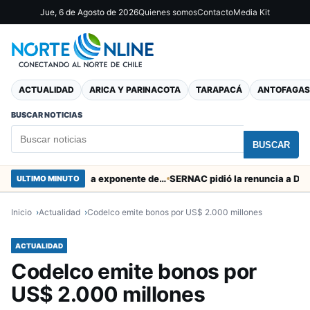
Jue, 6 de Agosto de 2026
Quienes somos
Contacto
Media Kit
ACTUALIDAD
ARICA Y PARINACOTA
TARAPACÁ
ANTOFAGAS
BUSCAR NOTICIAS
BUSCAR
Murió tacneña Charito Mistral máxima exponente de la música criolla durante 50 años
ULTIMO MINUTO
Inicio
Actualidad
Codelco emite bonos por US$ 2.000 millones
ACTUALIDAD
Codelco emite bonos por
US$ 2.000 millones