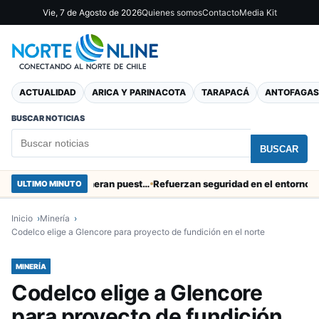
Vie, 7 de Agosto de 2026
Quienes somos
Contacto
Media Kit
ACTUALIDAD
ARICA Y PARINACOTA
TARAPACÁ
ANTOFAGAS
BUSCAR NOTICIAS
BUSCAR
Obras de Aguas del Altiplano en Arica generan puestos de trabajo
Refuerzan seguridad en el entorno portuari
ULTIMO MINUTO
Inicio
Minería
Codelco elige a Glencore para proyecto de fundición en el norte
MINERÍA
Codelco elige a Glencore
para proyecto de fundición