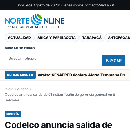
Dom, 9 de Agosto de 2026
Quienes somos
Contacto
Media Kit
ACTUALIDAD
ARICA Y PARINACOTA
TARAPACÁ
ANTOFAGAS
BUSCAR NOTICIAS
BUSCAR
arcos en Valparaíso
ULTIMO MINUTO
Inicio
Minería
Codelco anuncia salida de Christian Toutin de gerencia general en El
Salvador
MINERÍA
Codelco anuncia salida de