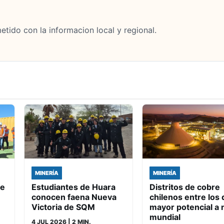
tido con la informacion local y regional.
MINERÍA
MINERÍA
de
Estudiantes de Huara
Distritos de cobre
conocen faena Nueva
chilenos entre los 
Victoria de SQM
mayor potencial a n
mundial
4 JUL 2026
| 2 MIN.