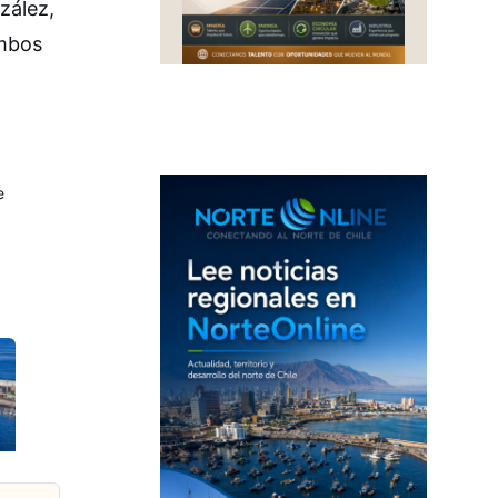
zález,
ambos
e