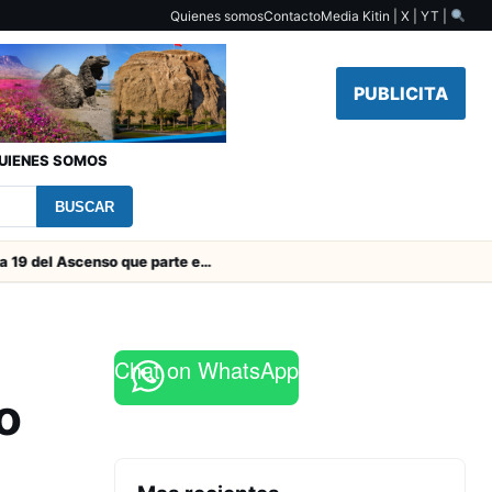
Quienes somos
Contacto
Media Kit
in | X | YT |
PUBLICITA
UIENES SOMOS
BUSCAR
Toda la Fecha 19 del Ascenso que parte este viernes
Chat on WhatsApp
o