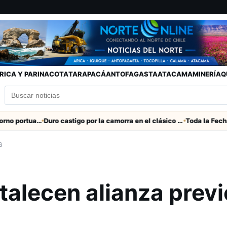
RICA Y PARINACOTA
TARAPACÁ
ANTOFAGASTA
ATACAMA
MINERÍA
Q
Refuerzan seguridad en el entorno portuario de Arica
Duro castigo por la camorra en el clásico Arica-Iquique
6
rtalecen alianza previ