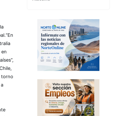
la
bal.“En
ralia
 en
íses”,
Chile,
 torno
 a
nte