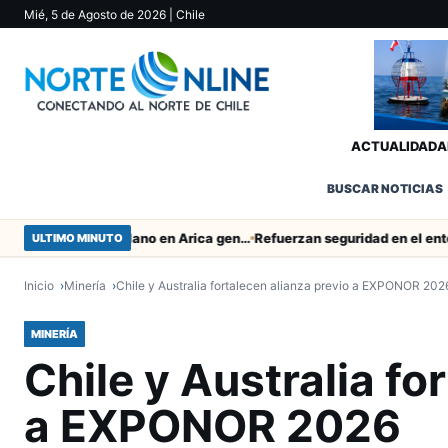
Mié, 5 de Agosto de 2026
| Chile
ACTUALIDAD
A
BUSCAR NOTICIAS
Obras de Aguas del Altiplano en Arica generan puestos de trabajo
ULTIMO MINUTO
Inicio
Minería
Chile y Australia fortalecen alianza previo a EXPONOR 202
MINERÍA
Chile y Australia fo
a EXPONOR 2026