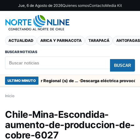
Jue, 6 de Agosto de 2026
Quienes somos
Contacto
Media Kit
ACTUALIDAD
ARICA Y PARINACOTA
TARAPACÁ
ANTOFAGAS
BUSCAR NOTICIAS
BUSCAR
SERNAC pidió la renuncia a Director Regional (s) de Arica por contratar solo a militantes del Gobierno
ULTIMO MINUTO
Inicio
Chile-Mina-Escondida-
aumento-de-produccion-de-
cobre-6027