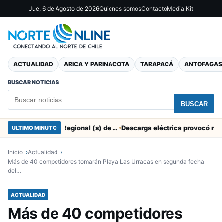
Jue, 6 de Agosto de 2026
Quienes somos
Contacto
Media Kit
ACTUALIDAD
ARICA Y PARINACOTA
TARAPACÁ
ANTOFAGAS
BUSCAR NOTICIAS
BUSCAR
SERNAC pidió la renuncia a Director Regional (s) de Arica por contratar solo a militantes del Gobierno
ULTIMO MINUTO
Inicio
Actualidad
Más de 40 competidores tomarán Playa Las Urracas en segunda fecha
del…
ACTUALIDAD
Más de 40 competidores