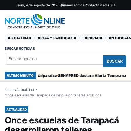
Dom, 9 de Agosto de 2026
Quienes somos
Contacto
Media Kit
ACTUALIDAD
ARICA Y PARINACOTA
TARAPACÁ
ANTOFAGAS
BUSCAR NOTICIAS
BUSCAR
n Marcos en Valparaíso
ULTIMO MINUTO
Inicio
Actualidad
Once escuelas de Tarapacá desarrollaron talleres artísticos
ACTUALIDAD
Once escuelas de Tarapacá
desarrollaron talleres