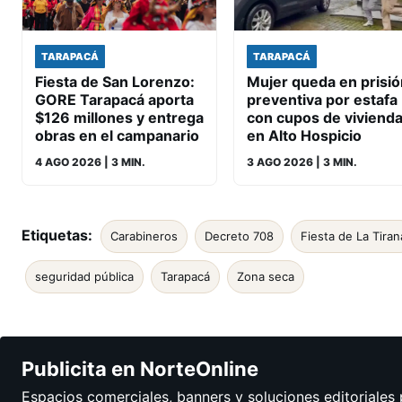
TARAPACÁ
TARAPACÁ
Fiesta de San Lorenzo:
Mujer queda en prisió
GORE Tarapacá aporta
preventiva por estafa
$126 millones y entrega
con cupos de viviend
obras en el campanario
en Alto Hospicio
4 AGO 2026
| 3 MIN.
3 AGO 2026
| 3 MIN.
Etiquetas:
Carabineros
Decreto 708
Fiesta de La Tiran
seguridad pública
Tarapacá
Zona seca
Publicita en NorteOnline
Espacios comerciales, banners y soluciones editoriales 