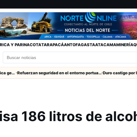
RICA Y PARINACOTA
TARAPACÁ
ANTOFAGASTA
ATACAMA
MINERÍA
Q
Altiplano en Arica generan puestos de trabajo
Refuerzan seguridad en el entorno portuario de Arica
a 186 litros de alco