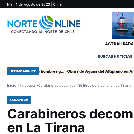
Mar, 4 de Agosto de 2026
| Chile
ACTUALIDAD
A
BUSCAR NOTICIAS
Brecha salarial de género: Los hombres ganan seis veces más que las mujeres
Obras de Aguas del 
ULTIMO MINUTO
Inicio
Tarapacá
Carabineros decomisa 186 litros de alcohol en La Tirana
TARAPACÁ
Carabineros decomis
en La Tirana