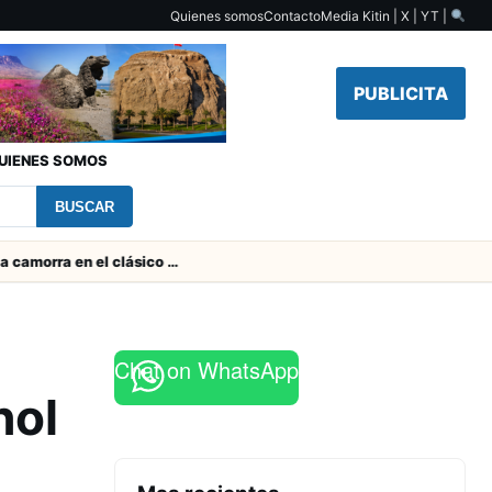
Quienes somos
Contacto
Media Kit
in | X | YT |
PUBLICITA
UIENES SOMOS
BUSCAR
Duro castigo por la camorra en el clásico Arica-Iquique
Chat on WhatsApp
hol