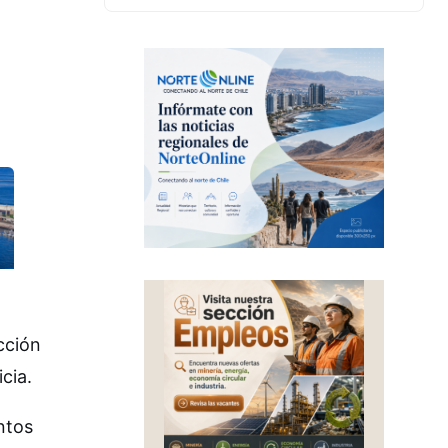
cción
cia.
ntos