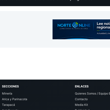
SECCIONES
ENLACES
Minería
Quienes Somos / Equipo E
Arica y Parinacota
Contacto
Tarapacá
Media Kit