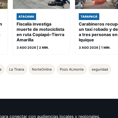
ATACAMA
TARAPACÁ
n
Fiscalía investiga
Carabineros recup
muerte de motociclista
un taxi robado y d
a
en ruta Copiapó–Tierra
a tres personas en
Amarilla
Iquique
3 AGO 2026
| 2 MIN.
3 AGO 2026
| 1 MIN.
a
La Tirana
NorteOnline
Pozo ALmonte
seguridad
para conectar con audiencias locales y regionales.