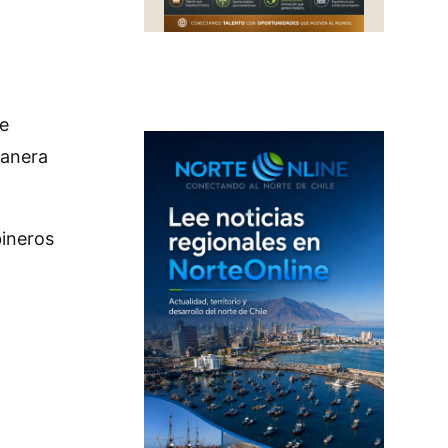
de
manera
bineros
a