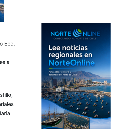
lo Eco,
es a
tillo,
riales
laria