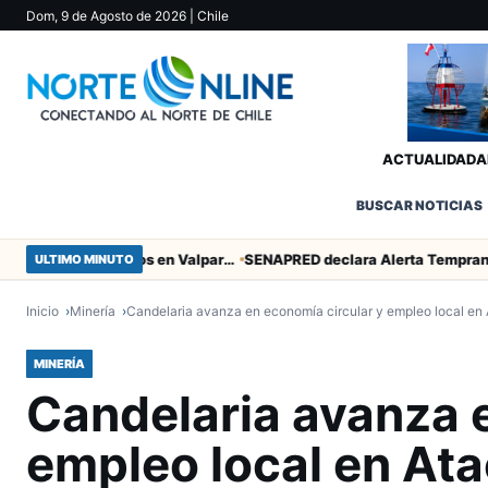
Dom, 9 de Agosto de 2026
| Chile
ACTUALIDAD
A
BUSCAR NOTICIAS
Heroico empate de San Marcos en Valparaíso
SENAPRED declara Alerta Temprana Preventiva en 
ULTIMO MINUTO
Inicio
Minería
Candelaria avanza en economía circular y empleo local e
MINERÍA
Candelaria avanza e
empleo local en At