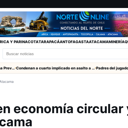
RICA Y PARINACOTA
TARAPACÁ
ANTOFAGASTA
ATACAMA
MINERÍA
Q
Tarapacá por lluvias, nevadas y tormentas eléctricas
Condenan a cuarto implicado en asalto a comerciante en Iquique
n Atacama
n economía circular 
acama