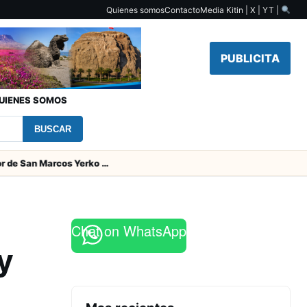
Quienes somos
Contacto
Media Kit
in | X | YT |
PUBLICITA
UIENES SOMOS
BUSCAR
Padres del jugador de San Marcos Yerko Águila fallecieron en accidente de tránsito en Temuco
Chat on WhatsApp
y