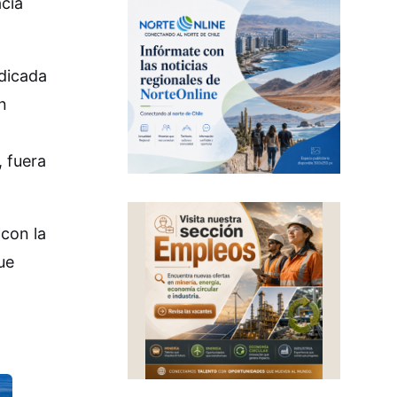
acia
edicada
n
, fuera
 con la
ue