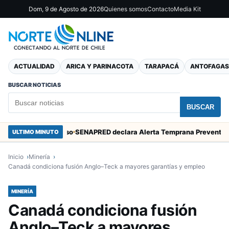
Dom, 9 de Agosto de 2026
Quienes somos
Contacto
Media Kit
ACTUALIDAD
ARICA Y PARINACOTA
TARAPACÁ
ANTOFAGAS
BUSCAR NOTICIAS
BUSCAR
s en Valparaíso
SENAPRED declara Alerta Temprana Preventiva en Tarapacá por lluvias, nevadas y tormentas eléctricas
ULTIMO MINUTO
Inicio
Minería
Canadá condiciona fusión Anglo–Teck a mayores garantías y empleo
MINERÍA
Canadá condiciona fusión
Anglo–Teck a mayores