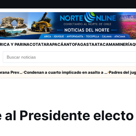
RICA Y PARINACOTA
TARAPACÁ
ANTOFAGASTA
ATACAMA
MINERÍA
Q
SENAPRED declara Alerta Temprana Preventiva en Tarapacá por lluvias, nevadas y tormentas eléctricas
Condenan a cuarto implicado en asalto a comerciante en Iquique
a
al Presidente electo