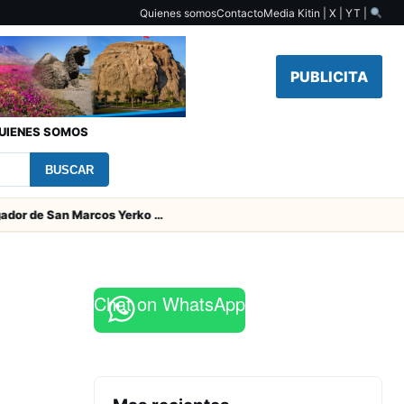
Quienes somos
Contacto
Media Kit
in | X | YT |
PUBLICITA
UIENES SOMOS
BUSCAR
Padres del jugador de San Marcos Yerko Águila fallecieron en accidente de tránsito en Temuco
Chat on WhatsApp