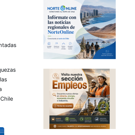
entadas
iquezas
las
a
 Chile