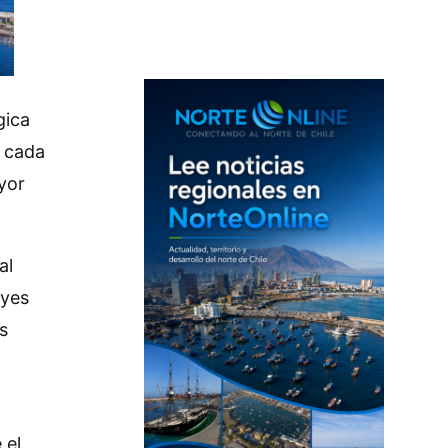
gica
n cada
ayor
al
eyes
s
 el