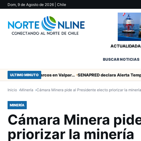
Dom, 9 de Agosto de 2026
| Chile
ACTUALIDAD
A
BUSCAR NOTICIAS
Heroico empate de San Marcos en Valparaíso
ULTIMO MINUTO
Inicio
Minería
Cámara Minera pide al Presidente electo priorizar la minerí
MINERÍA
Cámara Minera pide 
priorizar la minería