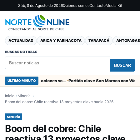
Sáb, 8 de Agosto de 2026
Quienes somos
Contacto
Media Kit
ACTUALIDAD
ARICA Y PARINACOTA
TARAPACÁ
ANTOFAGAS
BUSCAR NOTICIAS
BUSCAR
Entregaron fibra óptica gratuita a organizaciones sociales de Arica
ULTIMO MINUTO
Inicio
Minería
Boom del cobre: Chile reactiva 13 proyectos clave hacia 2026
MINERÍA
Boom del cobre: Chile
reactiva 13 proyectos clave