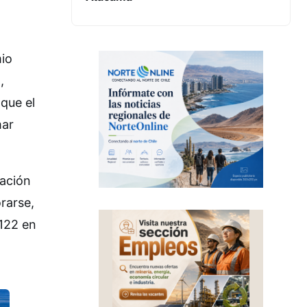
mio
,
que el
mar
gación
rarse,
 122 en