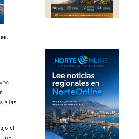
es.
evos
en
s a las
ajo el
tores