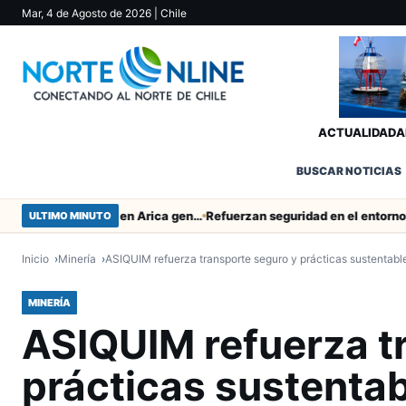
Mar, 4 de Agosto de 2026
| Chile
ACTUALIDAD
A
BUSCAR NOTICIAS
Obras de Aguas del Altiplano en Arica generan puestos de trabajo
ULTIMO MINUTO
Inicio
Minería
ASIQUIM refuerza transporte seguro y prácticas sustentabl
MINERÍA
ASIQUIM refuerza t
prácticas sustenta