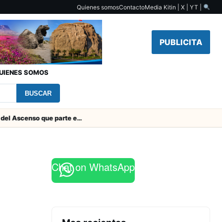
Quienes somos
Contacto
Media Kit
in | X | YT |
PUBLICITA
UIENES SOMOS
BUSCAR
Toda la Fecha 19 del Ascenso que parte este viernes
Chat on WhatsApp