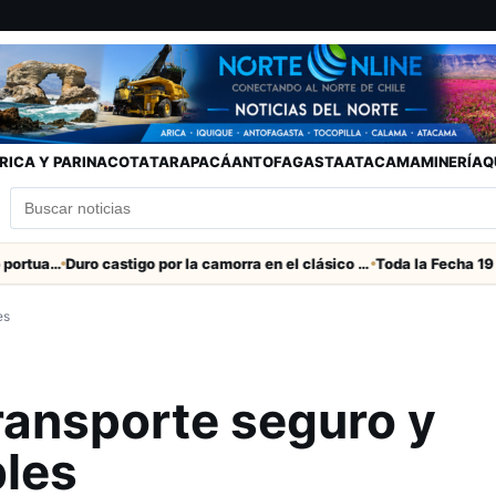
RICA Y PARINACOTA
TARAPACÁ
ANTOFAGASTA
ATACAMA
MINERÍA
Q
Refuerzan seguridad en el entorno portuario de Arica
Duro castigo por la camorra en el clásico Arica-Iquique
es
ransporte seguro y
bles