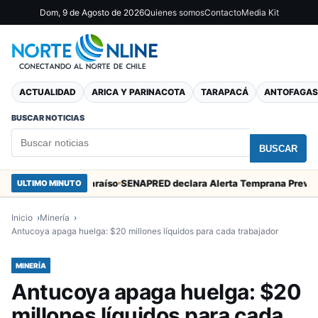
Dom, 9 de Agosto de 2026
Quienes somos
Contacto
Media Kit
ACTUALIDAD
ARICA Y PARINACOTA
TARAPACÁ
ANTOFAGAS
BUSCAR NOTICIAS
BUSCAR
rcos en Valparaíso
ULTIMO MINUTO
Inicio
Minería
Antucoya apaga huelga: $20 millones líquidos para cada trabajador
MINERÍA
Antucoya apaga huelga: $20
millones líquidos para cada