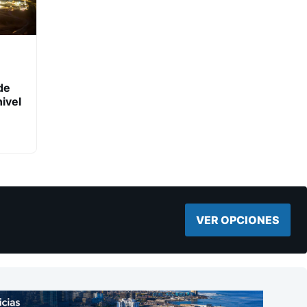
de
ivel
VER OPCIONES