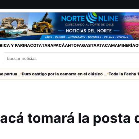
RICA Y PARINACOTA
TARAPACÁ
ANTOFAGASTA
ATACAMA
MINERÍA
Q
Refuerzan seguridad en el entorno portuario de Arica
Duro castigo por la camorra en el clásico Arica-Iquique
acá tomará la posta 