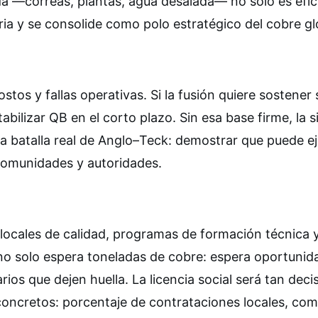
 —correas, plantas, agua desalada— no solo es efic
ria y se consolide como polo estratégico del cobre gl
tos y fallas operativas. Si la fusión quiere sostener 
bilizar QB en el corto plazo. Sin esa base firme, la s
ra batalla real de Anglo–Teck: demostrar que puede e
 comunidades y autoridades.
s locales de calidad, programas de formación técnica 
no solo espera toneladas de cobre: espera oportunid
os que dejen huella. La licencia social será tan deci
concretos: porcentaje de contrataciones locales, co