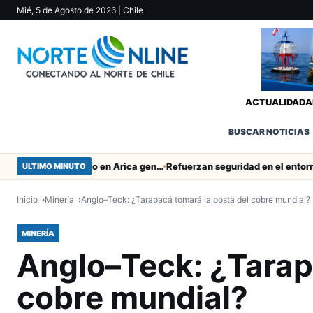
Mié, 5 de Agosto de 2026
| Chile
ACTUALIDAD
A
BUSCAR NOTICIAS
Obras de Aguas del Altiplano en Arica generan puestos de trabajo
ULTIMO MINUTO
Inicio
Minería
Anglo–Teck: ¿Tarapacá tomará la posta del cobre mundial?
MINERÍA
Anglo–Teck: ¿Tarap
cobre mundial?