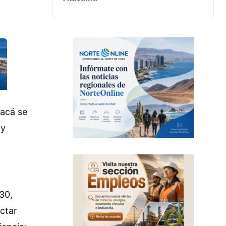
pacá se
 y
30,
ectar