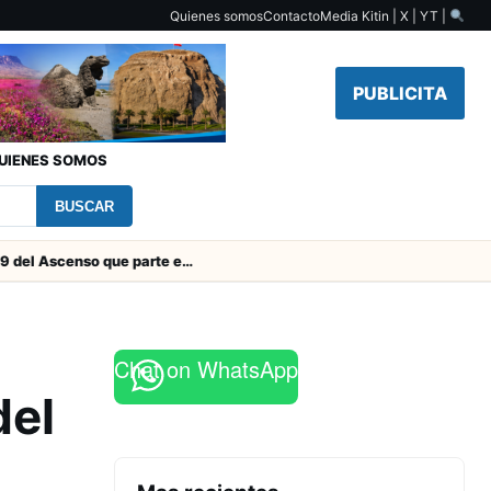
Quienes somos
Contacto
Media Kit
in | X | YT |
PUBLICITA
UIENES SOMOS
BUSCAR
Toda la Fecha 19 del Ascenso que parte este viernes
Chat on WhatsApp
del