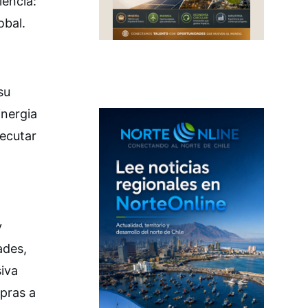
iencia:
obal.
su
inergia
jecutar
y
ades,
siva
mpras a