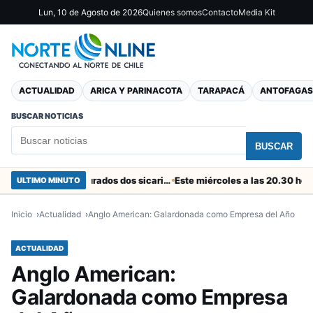
Lun, 10 de Agosto de 2026
Quienes somos
Contacto
Media Kit
ACTUALIDAD
ARICA Y PARINACOTA
TARAPACÁ
ANTOFAGAS
BUSCAR NOTICIAS
BUSCAR
En el “colador” de Cuya fueron capturados dos sicarios colombianos
ULTIMO MINUTO
Inicio
Actualidad
Anglo American: Galardonada como Empresa del Año
ACTUALIDAD
Anglo American:
Galardonada como Empresa