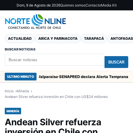
Dom, 9 de Agosto de 2026
Quienes somos
Contacto
Media Kit
ACTUALIDAD
ARICA Y PARINACOTA
TARAPACÁ
ANTOFAGAS
BUSCAR NOTICIAS
BUSCAR
n Marcos en Valparaíso
ULTIMO MINUTO
Inicio
Minería
Andean Silver refuerza inversión en Chile con US$24 millones
MINERÍA
Andean Silver refuerza
inversión en Chile con