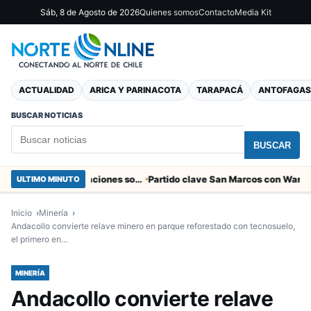
Sáb, 8 de Agosto de 2026
Quienes somos
Contacto
Media Kit
ACTUALIDAD
ARICA Y PARINACOTA
TARAPACÁ
ANTOFAGAS
BUSCAR NOTICIAS
BUSCAR
Entregaron fibra óptica gratuita a organizaciones sociales de Arica
ULTIMO MINUTO
Inicio
Minería
Andacollo convierte relave minero en parque reforestado con tecnosuelo,
el primero en…
MINERÍA
Andacollo convierte relave