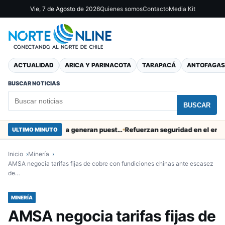
Vie, 7 de Agosto de 2026
Quienes somos
Contacto
Media Kit
ACTUALIDAD
ARICA Y PARINACOTA
TARAPACÁ
ANTOFAGAS
BUSCAR NOTICIAS
BUSCAR
Obras de Aguas del Altiplano en Arica generan puestos de trabajo
Refuerzan seguridad en el entorno por
ULTIMO MINUTO
Inicio
Minería
AMSA negocia tarifas fijas de cobre con fundiciones chinas ante escasez
de…
MINERÍA
AMSA negocia tarifas fijas de