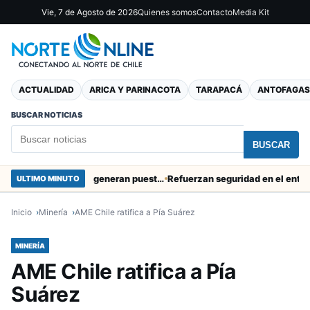
Vie, 7 de Agosto de 2026
Quienes somos
Contacto
Media Kit
ACTUALIDAD
ARICA Y PARINACOTA
TARAPACÁ
ANTOFAGAS
BUSCAR NOTICIAS
BUSCAR
Obras de Aguas del Altiplano en Arica generan puestos de trabajo
Refuerzan seguridad en el entorno port
ULTIMO MINUTO
Inicio
Minería
AME Chile ratifica a Pía Suárez
MINERÍA
AME Chile ratifica a Pía
Suárez