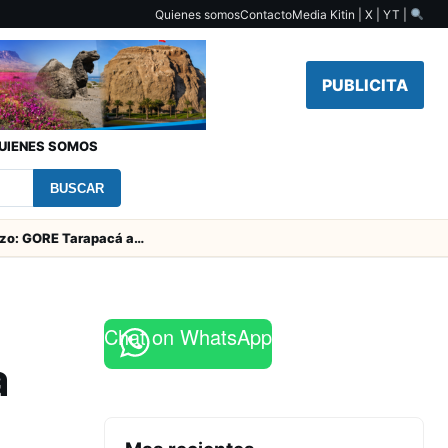
Quienes somos
Contacto
Media Kit
in | X | YT |
PUBLICITA
UIENES SOMOS
BUSCAR
Fiesta de San Lorenzo: GORE Tarapacá aporta $126 millones y entrega obras en el campanario
Chat on WhatsApp
a