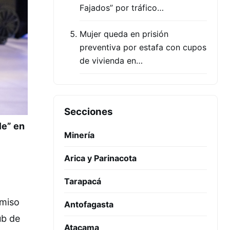
Fajados” por tráfico…
Mujer queda en prisión
preventiva por estafa con cupos
de vivienda en…
Secciones
le” en
Minería
Arica y Parinacota
Tarapacá
omiso
Antofagasta
ub de
Atacama