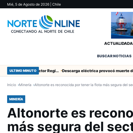
Mié, 5 de Agosto de 2026
| Chile
ACTUALIDAD
A
BUSCAR NOTICIAS
SERNAC pidió la renuncia a Director Regional (s) de Arica por contratar solo a militantes del Gobierno
Descarga eléctrica provocó muerte de extranjero que robaba cables en Cerro Chuño
ULTIMO MINUTO
Inicio
Minería
Altonorte es reconocida por tener la flota más segura del s
MINERÍA
Altonorte es reconoc
más segura del sect