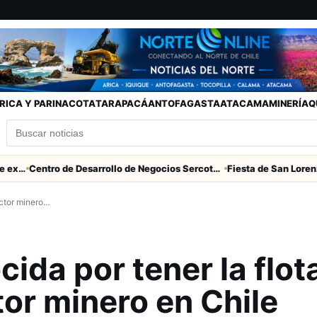
RICA Y PARINACOTA
TARAPACÁ
ANTOFAGASTA
ATACAMA
MINERÍA
Q
Centro de Desarrollo de Negocios Sercotec-INACAP inaugura Academia de Mujeres Empresarias 2026
ector minero…
ida por tener la flot
or minero en Chile