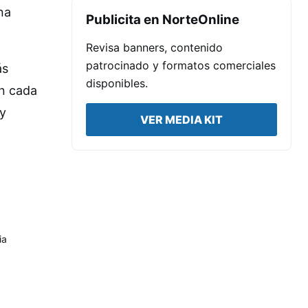
na
Publicita en NorteOnline
Revisa banners, contenido
patrocinado y formatos comerciales
ás
disponibles.
en cada
 y
VER MEDIA KIT
ia