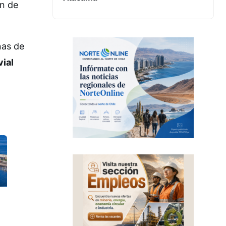
ón de
nas de
vial