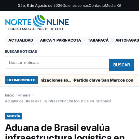
Sáb, 8 de Agosto de 2026
Quienes somos
Contacto
Media Kit
ACTUALIDAD
ARICA Y PARINACOTA
TARAPACÁ
ANTOFAGAS
BUSCAR NOTICIAS
BUSCAR
Entregaron fibra óptica gratuita a organizaciones sociales de Arica
ULTIMO MINUTO
Inicio
Minería
Aduana de Brasil evalúa infraestructura logística en Tarapacá
MINERÍA
Aduana de Brasil evalúa
infraestructura logística en